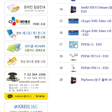
IntelliJ IDEA Ultim
14
ESD
15
oXygen XML Editor v26
oXygen XML Editor v26 F
16
-
ESD
17
PDFlib 11
-
ESD
18
PDFlib TET 6.0
-
ESD
19
PDFlib+PDI 11
-
ESD
20
PhpStorm (영구 폴백 