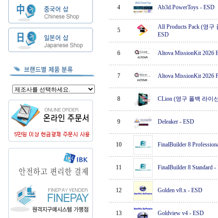
4
Ab3d.PowerToys
-
ESD
All Products Pack 
5
ESD
6
Altova MissionKit 2026 E
7
Altova MissionKit 2026 P
8
CLion (영구 폴백 라이
9
Deleaker
-
ESD
10
FinalBuilder 8 Profession
11
FinalBuilder 8 Standard
-
12
Golden v8.x
-
ESD
13
Goldview v4
-
ESD