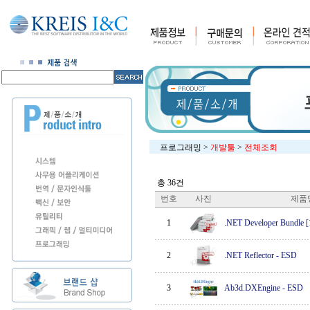
프로그래밍
>
개발툴
>
전체조회
총 36건
번호
사진
제품
1
.NET Developer Bundl
2
.NET Reflector
-
ESD
3
Ab3d.DXEngine
-
ESD