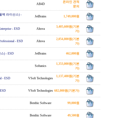
온라인 견적
AB4D
문의
(영구 폴백 라이선스)
-
JetBrains
1,749,000원
3,405,600원
(기본
nterprise
-
ESD
Altova
가)
2,054,800원
(기본
rofessional
-
ESD
Altova
가)
선스)
-
ESD
JetBrains
462,000원
1,353,000원
(기본
Softanics
가)
1,137,400원
(기본
al
-
ESD
VSoft Technologies
가)
ESD
VSoft Technologies
682,000원
(기본가)
Benthic Software
99,000원
Benthic Software
49,500원