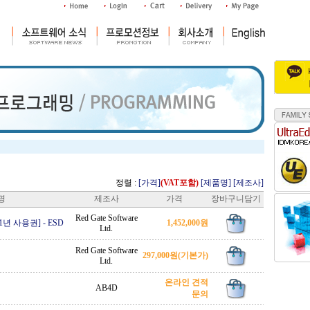
정렬 :
[가격]
(VAT포함)
[제품명]
[제조사]
명
제조사
가격
장바구니담기
Red Gate Software
e [1년 사용권]
-
ESD
1,452,000원
Ltd.
Red Gate Software
297,000원
(기본가)
Ltd.
온라인 견적
AB4D
문의