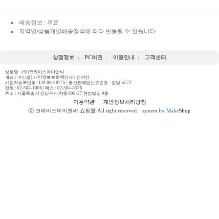
배송정보 : 무료
지역별/상품개별배송정책에 따라 변동될 수 있습니다
상점정보
PC버젼
이용안내
고객센터
상호명 : (주)크라이스아이앤씨
대표 : 이영섭 | 개인정보보호책임자 : 김선영
사업자등록번호 :120-86-58775 | 통신판매업신고번호 : 강남-5272
전화 :
02-564-1006
| 팩스 : 02-564-4576
주소 : 서울특별시 강남구 대치동 896-37 현암빌딩 4층
이용약관
ㅣ
개인정보처리방침
ⓒ 크라이스아이앤씨 쇼핑몰 All right reserved.
system by
Make
Shop