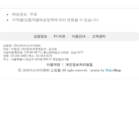
배송정보 : 무료
지역별/상품개별배송정책에 따라 변동될 수 있습니다
상점정보
PC버젼
이용안내
고객센터
상호명 : (주)크라이스아이앤씨
대표 : 이영섭 | 개인정보보호책임자 : 김선영
사업자등록번호 :120-86-58775 | 통신판매업신고번호 : 강남-5272
전화 :
02-564-1006
| 팩스 : 02-564-4576
주소 : 서울특별시 강남구 대치동 896-37 현암빌딩 4층
이용약관
ㅣ
개인정보처리방침
ⓒ 크라이스아이앤씨 쇼핑몰 All right reserved.
system by
Make
Shop