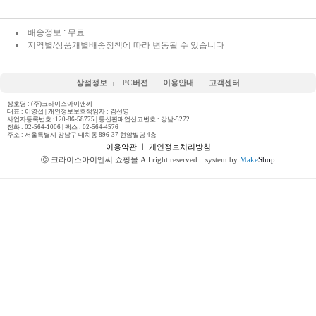
배송정보 : 무료
지역별/상품개별배송정책에 따라 변동될 수 있습니다
상점정보
PC버젼
이용안내
고객센터
상호명 : (주)크라이스아이앤씨
대표 : 이영섭 | 개인정보보호책임자 : 김선영
사업자등록번호 :120-86-58775 | 통신판매업신고번호 : 강남-5272
전화 :
02-564-1006
| 팩스 : 02-564-4576
주소 : 서울특별시 강남구 대치동 896-37 현암빌딩 4층
이용약관
ㅣ
개인정보처리방침
ⓒ 크라이스아이앤씨 쇼핑몰 All right reserved.
system by
Make
Shop