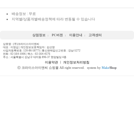
배송정보 : 무료
지역별/상품개별배송정책에 따라 변동될 수 있습니다
상점정보
PC버젼
이용안내
고객센터
상호명 : (주)크라이스아이앤씨
대표 : 이영섭 | 개인정보보호책임자 : 김선영
사업자등록번호 :120-86-58775 | 통신판매업신고번호 : 강남-5272
전화 :
02-564-1006
| 팩스 : 02-564-4576
주소 : 서울특별시 강남구 대치동 896-37 현암빌딩 4층
이용약관
ㅣ
개인정보처리방침
ⓒ 크라이스아이앤씨 쇼핑몰 All right reserved.
system by
Make
Shop