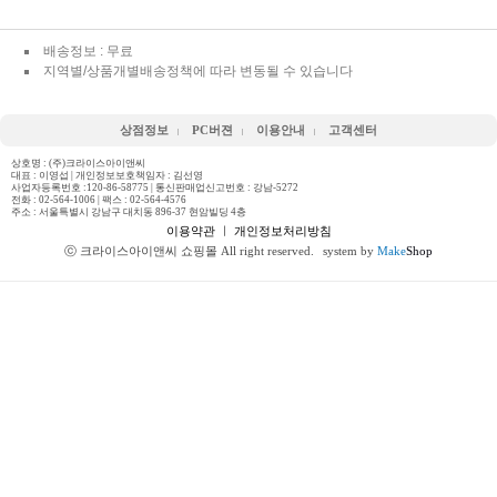
배송정보 : 무료
지역별/상품개별배송정책에 따라 변동될 수 있습니다
상점정보
PC버젼
이용안내
고객센터
상호명 : (주)크라이스아이앤씨
대표 : 이영섭 | 개인정보보호책임자 : 김선영
사업자등록번호 :120-86-58775 | 통신판매업신고번호 : 강남-5272
전화 :
02-564-1006
| 팩스 : 02-564-4576
주소 : 서울특별시 강남구 대치동 896-37 현암빌딩 4층
이용약관
ㅣ
개인정보처리방침
ⓒ 크라이스아이앤씨 쇼핑몰 All right reserved.
system by
Make
Shop