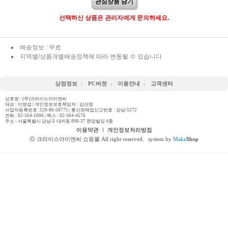
관심상품 담기
선택하신 상품은 관리자에게 문의하세요.
배송정보 : 무료
지역별/상품개별배송정책에 따라 변동될 수 있습니다
상점정보
PC버젼
이용안내
고객센터
상호명 : (주)크라이스아이앤씨
대표 : 이영섭 | 개인정보보호책임자 : 김선영
사업자등록번호 :120-86-58775 | 통신판매업신고번호 : 강남-5272
전화 :
02-564-1006
| 팩스 : 02-564-4576
주소 : 서울특별시 강남구 대치동 896-37 현암빌딩 4층
이용약관
ㅣ
개인정보처리방침
ⓒ 크라이스아이앤씨 쇼핑몰 All right reserved.
system by
Make
Shop