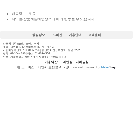
배송정보 : 무료
지역별/상품개별배송정책에 따라 변동될 수 있습니다
상점정보
PC버젼
이용안내
고객센터
상호명 : (주)크라이스아이앤씨
대표 : 이영섭 | 개인정보보호책임자 : 김선영
사업자등록번호 :120-86-58775 | 통신판매업신고번호 : 강남-5272
전화 :
02-564-1006
| 팩스 : 02-564-4576
주소 : 서울특별시 강남구 대치동 896-37 현암빌딩 4층
이용약관
ㅣ
개인정보처리방침
ⓒ 크라이스아이앤씨 쇼핑몰 All right reserved.
system by
Make
Shop