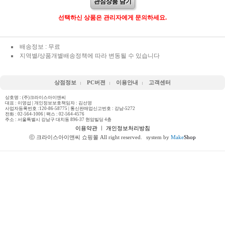
관심상품 담기
선택하신 상품은 관리자에게 문의하세요.
배송정보 : 무료
지역별/상품개별배송정책에 따라 변동될 수 있습니다
상점정보
PC버젼
이용안내
고객센터
상호명 : (주)크라이스아이앤씨
대표 : 이영섭 | 개인정보보호책임자 : 김선영
사업자등록번호 :120-86-58775 | 통신판매업신고번호 : 강남-5272
전화 :
02-564-1006
| 팩스 : 02-564-4576
주소 : 서울특별시 강남구 대치동 896-37 현암빌딩 4층
이용약관
ㅣ
개인정보처리방침
ⓒ 크라이스아이앤씨 쇼핑몰 All right reserved.
system by
Make
Shop