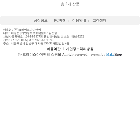
총
2
개 상품
상점정보
PC버젼
이용안내
고객센터
상호명 : (주)크라이스아이앤씨
대표 : 이영섭 | 개인정보보호책임자 : 김선영
사업자등록번호 :120-86-58775 | 통신판매업신고번호 : 강남-5272
전화 :
02-564-1006
| 팩스 : 02-564-4576
주소 : 서울특별시 강남구 대치동 896-37 현암빌딩 4층
이용약관
ㅣ
개인정보처리방침
ⓒ 크라이스아이앤씨 쇼핑몰 All right reserved.
system by
Make
Shop