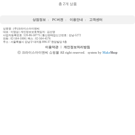
총
2
개 상품
상점정보
PC버젼
이용안내
고객센터
상호명 : (주)크라이스아이앤씨
대표 : 이영섭 | 개인정보보호책임자 : 김선영
사업자등록번호 :120-86-58775 | 통신판매업신고번호 : 강남-5272
전화 :
02-564-1006
| 팩스 : 02-564-4576
주소 : 서울특별시 강남구 대치동 896-37 현암빌딩 4층
이용약관
ㅣ
개인정보처리방침
ⓒ 크라이스아이앤씨 쇼핑몰 All right reserved.
system by
Make
Shop