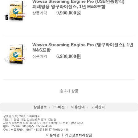
Wowza Streaming Engine Pro (USB인증방식)
폐쇄망용 영구라이센스, 1년 M&S포함
9,900,000원
상품가격
Wowza Streaming Engine Pro (영구라이센스), 1년
M&S포함
6,930,000원
상품가격
총
4
개 상품
상점정보
PC버젼
이용안내
고객센터
상호명 : (주)크라이스아이앤씨
대표 : 이영섭 | 개인정보보호책임자 : 김선영
사업자등록번호 :120-86-58775 | 통신판매업신고번호 : 강남-5272
전화 :
02-564-1006
| 팩스 : 02-564-4576
주소 : 서울특별시 강남구 대치동 896-37 현암빌딩 4층
이용약관
ㅣ
개인정보처리방침