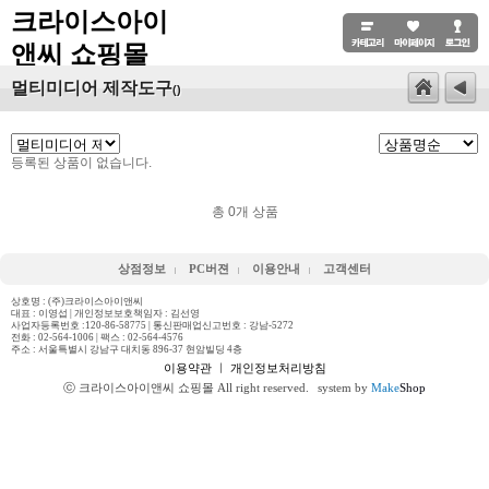
크라이스아이
앤씨 쇼핑몰
멀티미디어 제작도구
()
등록된 상품이 없습니다.
총
0
개 상품
상점정보
PC버젼
이용안내
고객센터
상호명 : (주)크라이스아이앤씨
대표 : 이영섭 | 개인정보보호책임자 : 김선영
사업자등록번호 :120-86-58775 | 통신판매업신고번호 : 강남-5272
전화 :
02-564-1006
| 팩스 : 02-564-4576
주소 : 서울특별시 강남구 대치동 896-37 현암빌딩 4층
이용약관
ㅣ
개인정보처리방침
ⓒ 크라이스아이앤씨 쇼핑몰 All right reserved.
system by
Make
Shop