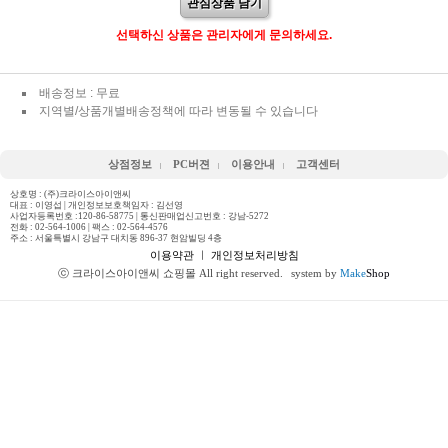
관심상품 담기
선택하신 상품은 관리자에게 문의하세요.
배송정보 : 무료
지역별/상품개별배송정책에 따라 변동될 수 있습니다
상점정보
PC버젼
이용안내
고객센터
상호명 : (주)크라이스아이앤씨
대표 : 이영섭 | 개인정보보호책임자 : 김선영
사업자등록번호 :120-86-58775 | 통신판매업신고번호 : 강남-5272
전화 :
02-564-1006
| 팩스 : 02-564-4576
주소 : 서울특별시 강남구 대치동 896-37 현암빌딩 4층
이용약관
ㅣ
개인정보처리방침
ⓒ 크라이스아이앤씨 쇼핑몰 All right reserved.
system by
Make
Shop