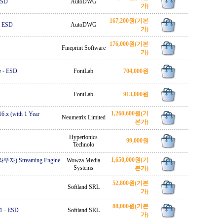
ESD
AutoDWG
가)
167,200원
(기본
-
ESD
AutoDWG
가)
176,000원
(기본
Fineprint Software
가)
e
-
ESD
FontLab
704,000원
FontLab
913,000원
1,260,600원
(기
6.x (with 1 Year
Neumetrix Limited
본가)
Hyperionics
99,000원
Technolo
1,650,000원
(기
(와우자) Streaming Engine
Wowza Media
Systems
본가)
52,800원
(기본
Softland SRL
가)
88,000원
(기본
1
-
ESD
Softland SRL
가)