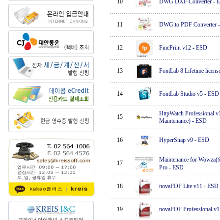
10
DWG DXF Converter
-
11
DWG to PDF Converter
12
FinePrint v12
-
ESD
13
FontLab 8 Lifetime licens
14
FontLab Studio v5
-
ESD
HttpWatch Professional v1
15
Maintenance)
-
ESD
16
HyperSnap v9
-
ESD
Maintenance for Wowza
17
Pro
-
ESD
18
novaPDF Lite v11
-
ESD
19
novaPDF Professional v1