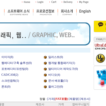
이미지(8)
일러스트(0)
웹에디터/구축 솔루션(0)
웹개발 통합패키지(1)
포토에디터/프린팅(0)
멀티미디어 제작도구(0)
CAD/CAM(2)
비디오(4)
스크린캡춰(1)
문서 배포툴(11)
폰트(0)
플러그인(0)
정렬 :
[가격]
(VAT포함)
[제품명]
[제조사]
품명
제조사
가격
장바구니담기