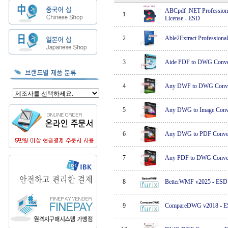
ABCpdf .NET Professiona
1
License
-
ESD
2
Able2Extract Professiona
3
Aide PDF to DWG Conve
4
Any DWF to DWG Conve
5
Any DWG to Image Conve
6
Any DWG to PDF Conver
7
Any PDF to DWG Conver
8
BetterWMF v2025
-
ESD
9
CompareDWG v2018
-
E