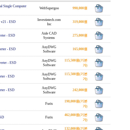
l Single Computer
WebSupergoo
990,000원
Investintech.com
l v21
-
ESD
319,000원
Inc
Aide CAD
rter
-
ESD
275,000원
Systems
AnyDWG
rter
-
ESD
165,000원
Software
115,500원
(기본
AnyDWG
rter
-
ESD
Software
가)
115,500원
(기본
AnyDWG
ter
-
ESD
Software
가)
AnyDWG
ter
-
ESD
242,000원
Software
198,000원
(기본
Furix
가)
462,000원
(기본
SD
Furix
가)
132,000원
(기본