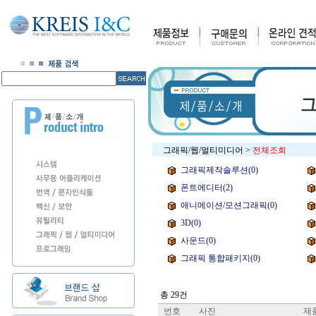
그래픽/웹/멀티미디어
>
전체조회
그래픽제작솔루션(0)
폰트에디터(2)
애니메이션/모션그래픽(0)
3D(0)
사운드(0)
그래픽 통합패키지(0)
총 29건
번호
사진
제