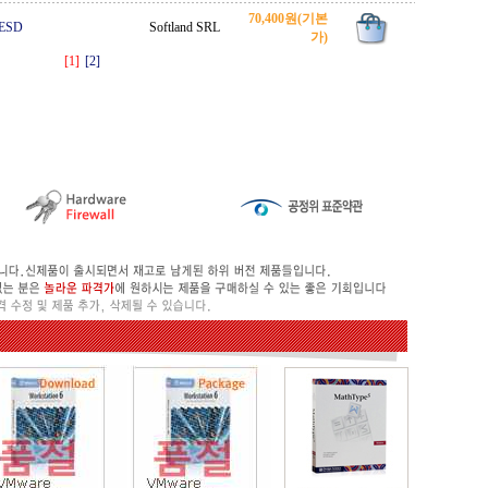
70,400원
(기본
ESD
Softland SRL
가)
[1]
[2]